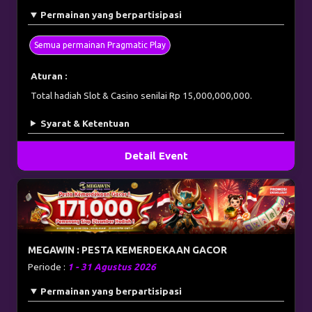
Permainan yang berpartisipasi
Semua permainan Pragmatic Play
Aturan :
Total hadiah Slot & Casino senilai Rp 15,000,000,000.
Syarat & Ketentuan
Detail Event
MEGAWIN : PESTA KEMERDEKAAN GACOR
Periode :
1 - 31 Agustus 2026
Permainan yang berpartisipasi