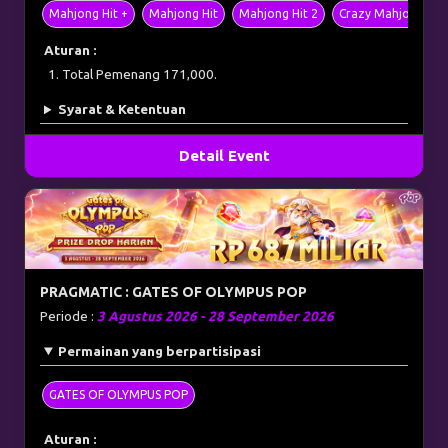
Mahjong Hit +
Mahjong Hit
Mahjong Hit 2
Crazy Mahjong
Aturan :
Total Pemenang 171,000.
Syarat & Ketentuan
Detail Event
PRAGMATIC : GATES OF OLYMPUS POP
Periode :
3 Agustus 2026 - 28 September 2026
Permainan yang berpartisipasi
GATES OF OLYMPUS POP
Aturan :