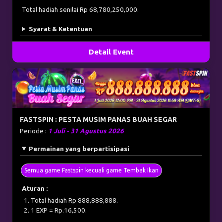
Total hadiah senilai Rp 68,780,250,000.
Syarat & Ketentuan
Detail Event
FASTSPIN : PESTA MUSIM PANAS BUAH SEGAR
Periode :
1 Juli - 31 Agustus 2026
Permainan yang berpartisipasi
Semua game Fastspin kecuali game Tembak Ikan
Aturan :
Total hadiah Rp 888,888,888.
1 EXP = Rp.16,500.