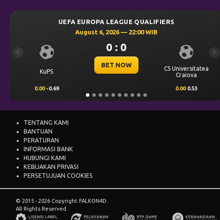
FA EUROPA LEAGUE QUALIFIERS
UEF
August 6, 2026 — 22:00 WIB
0 : 0
Previous
Ne
BET NOW
CS Universitatea
Red Bull Salzburg
Craiova
0.00
0.53
0.75
0.60
TENTANG KAMI
BANTUAN
PERATURAN
INFORMASI BANK
HUBUNGI KAMI
KEBIJAKAN PRIVASI
PERSETUJUAN COOKIES
© 2015 - 2026 Copyright FALKON4D.
All Rights Reserved.