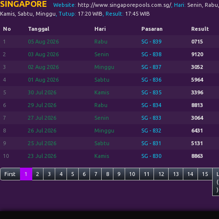
SINGAPORE
Website:
http://www.singaporepools.com.sg/
, Hari:
Senin, Rabu
Kamis, Sabtu, Minggu
, Tutup:
17:20 WIB
, Result:
17:45 WIB
No
Tanggal
Hari
Pasaran
Result
1
05 Aug 2026
Rabu
SG - 839
0715
2
03 Aug 2026
Senin
SG - 838
9120
3
02 Aug 2026
Minggu
SG - 837
3052
4
01 Aug 2026
Sabtu
SG - 836
5964
5
30 Jul 2026
Kamis
SG - 835
3396
6
29 Jul 2026
Rabu
SG - 834
8813
7
27 Jul 2026
Senin
SG - 833
3064
8
26 Jul 2026
Minggu
SG - 832
6431
9
25 Jul 2026
Sabtu
SG - 831
5131
10
23 Jul 2026
Kamis
SG - 830
8863
First
1
2
3
4
5
6
7
8
9
10
11
12
13
14
15
(
)