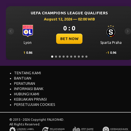
S LEAGUE QUALIFIERS
UEFA CHAMPIONS 
 2026 — 02:00 WIB
August 12, 2
0 : 0
0
Previous
Ne
ET NOW
BE
Sparta Praha
SK Sturm Graz
-1
0.96
-0.5
0.95
TENTANG KAMI
BANTUAN
PERATURAN
INFORMASI BANK
HUBUNGI KAMI
KEBIJAKAN PRIVASI
PERSETUJUAN COOKIES
© 2015 - 2026 Copyright FALKON4D.
All Rights Reserved.