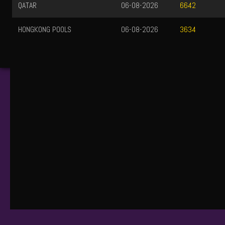
QATAR
06-08-2026
6642
HONGKONG POOLS
06-08-2026
3634