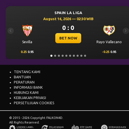
SPAIN LA LIGA
st 16, 2026 — 02:30 WIB
August
0 : 0
Previous
Ne
BET NOW
Rayo Vallecano
Alaves
-0.25
0.95
0.00
0.62
TENTANG KAMI
BANTUAN
PERATURAN
INFORMASI BANK
HUBUNGI KAMI
KEBIJAKAN PRIVASI
PERSETUJUAN COOKIES
© 2015 - 2026 Copyright FALKON4D.
All Rights Reserved.