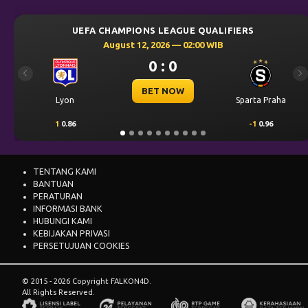
A CHAMPIONS LEAGUE QUALIFIERS
UEFA 
August 12, 2026 — 02:00 WIB
0 : 0
Previous
Ne
BET NOW
Sparta Praha
SK Sturm Graz
-1
0.96
-0.5
0.95
TENTANG KAMI
BANTUAN
PERATURAN
INFORMASI BANK
HUBUNGI KAMI
KEBIJAKAN PRIVASI
PERSETUJUAN COOKIES
© 2015 - 2026 Copyright FALKON4D.
All Rights Reserved.