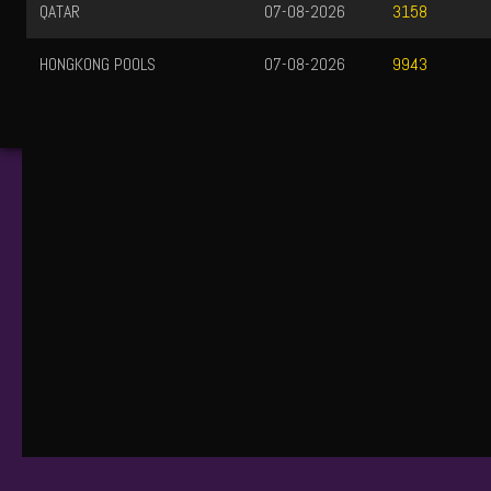
QATAR
07-08-2026
3158
HONGKONG POOLS
07-08-2026
9943